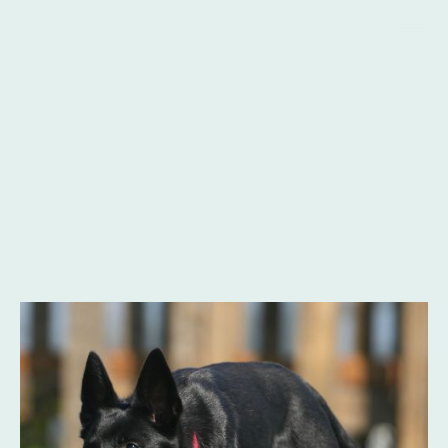
Zausiwauz
Hundetraining